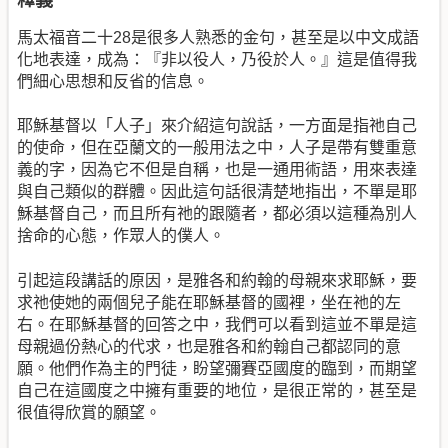
馬太福音二十28是很多人熟悉的金句，甚至是以中文成語
化地表達，成為：『非以役人，乃役於人。』這是值得我
們細心思想和反省的信息。
耶穌基督以「人子」來介紹這句說話，一方面是指祂自己
的使命，但在亞蘭文的一般用法之中，人子是帶有雙重意
義的字，因為它不但是自稱，也是一通用術語，用來表達
與自己類似的群體。因此這句話很清楚地指出，不單是耶
穌基督自己，而且所有祂的跟隨者，都必須以這種為別人
捨命的心態，作眾人的僕人。
引起這段講話的原因，是雅各和約翰的母親來求耶穌，要
求祂使她的兩個兒子能在耶穌基督的國裡，坐在祂的左
右。在耶穌基督的回答之中，我們可以看到這並不單是這
母親過份熱心的代求，也是雅各和約翰自己都認同的意
願。他們作為主的門徒，盼望彌賽亞國度的臨到，而期望
自己在這國度之中擁有重要的地位，是很正常的，甚至是
很值得欣賞的願望。