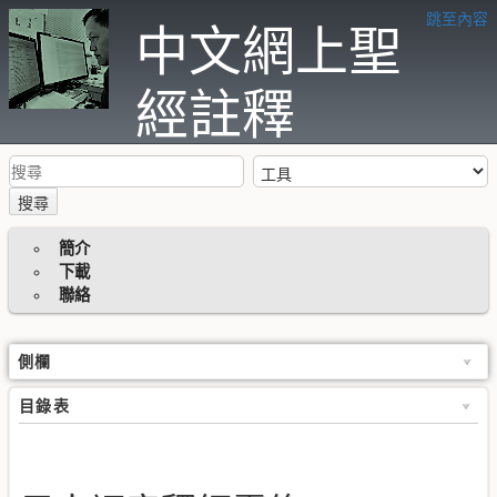
跳至內容
中文網上聖
經註釋
搜尋
簡介
下載
聯絡
側欄
目錄表