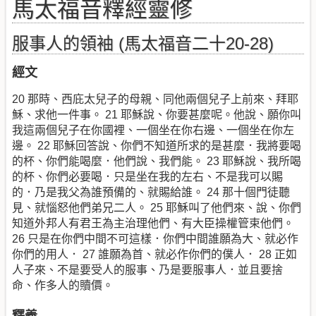
馬太福音釋經靈修
服事人的領袖 (馬太福音二十20-28)
經文
20 那時、西庇太兒子的母親、同他兩個兒子上前來、拜耶
穌、求他一件事。 21 耶穌說、你要甚麼呢。他說、願你叫
我這兩個兒子在你國裡、一個坐在你右邊、一個坐在你左
邊。 22 耶穌回答說、你們不知道所求的是甚麼．我將要喝
的杯、你們能喝麼．他們說、我們能。 23 耶穌說、我所喝
的杯、你們必要喝．只是坐在我的左右、不是我可以賜
的．乃是我父為誰預備的、就賜給誰。 24 那十個門徒聽
見、就惱怒他們弟兄二人。 25 耶穌叫了他們來、說、你們
知道外邦人有君王為主治理他們、有大臣操權管束他們。
26 只是在你們中間不可這樣．你們中間誰願為大、就必作
你們的用人． 27 誰願為首、就必作你們的僕人． 28 正如
人子來、不是要受人的服事、乃是要服事人．並且要捨
命、作多人的贖價。
釋義