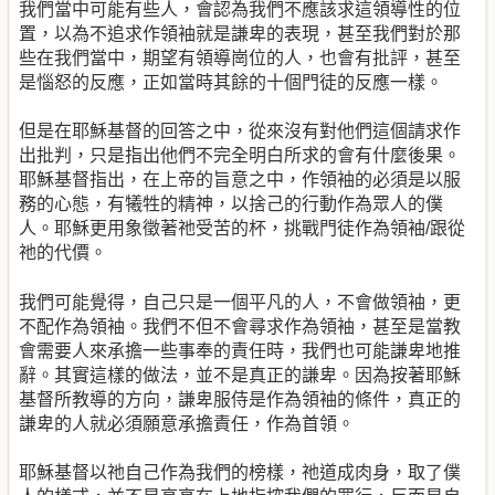
我們當中可能有些人，會認為我們不應該求這領導性的位
置，以為不追求作領袖就是謙卑的表現，甚至我們對於那
些在我們當中，期望有領導崗位的人，也會有批評，甚至
是惱怒的反應，正如當時其餘的十個門徒的反應一樣。
但是在耶穌基督的回答之中，從來沒有對他們這個請求作
出批判，只是指出他們不完全明白所求的會有什麼後果。
耶穌基督指出，在上帝的旨意之中，作領袖的必須是以服
務的心態，有犧牲的精神，以捨己的行動作為眾人的僕
人。耶穌更用象徵著祂受苦的杯，挑戰門徒作為領袖/跟從
祂的代價。
我們可能覺得，自己只是一個平凡的人，不會做領袖，更
不配作為領袖。我們不但不會尋求作為領袖，甚至是當教
會需要人來承擔一些事奉的責任時，我們也可能謙卑地推
辭。其實這樣的做法，並不是真正的謙卑。因為按著耶穌
基督所教導的方向，謙卑服侍是作為領袖的條件，真正的
謙卑的人就必須願意承擔責任，作為首領。
耶穌基督以祂自己作為我們的榜樣，祂道成肉身，取了僕