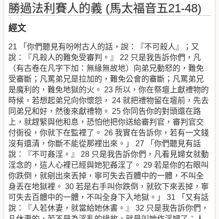
勝過法利賽人的義 (馬太福音五21-48)
經文
21 「你們聽見有吩咐古人的話，說：『不可殺人』；又
說：『凡殺人的難免受審判。』 22 只是我告訴你們，凡
（有古卷在凡字下加：無緣無故地）向弟兄動怒的，難免
受審斷；凡罵弟兄是拉加的，難免公會的審斷；凡罵弟兄
是魔利的，難免地獄的火。 23 所以，你在祭壇上獻禮物的
時候，若想起弟兄向你懷怨， 24 就把禮物留在壇前，先去
同弟兄和好，然後來獻禮物。 25 你同告你的對頭還在路
上，就趕緊與他和息，恐怕他把你送給審判官，審判官交
付衙役，你就下在監裡了。 26 我實在告訴你，若有一文錢
沒有還清，你斷不能從那裡出來。」 27 「你們聽見有話
說：『不可姦淫。』 28 只是我告訴你們，凡看見婦女就動
淫念的，這人心裡已經與她犯姦淫了。 29 若是你的右眼叫
你跌倒，就剜出來丟掉，寧可失去百體中的一體，不叫全
身丟在地獄裡。 30 若是右手叫你跌倒，就砍下來丟掉，寧
可失去百體中的一體，不叫全身下入地獄。」 31 「又有話
說：『人若休妻，就當給她休書。』 32 只是我告訴你們，
凡休妻的，若不是為淫亂的緣故，就是叫她作淫婦了；人