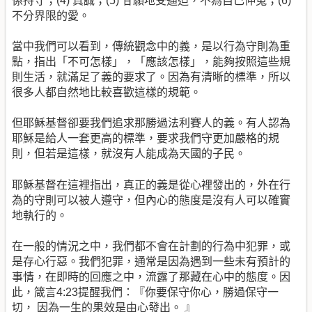
係持守；(4) 真誠；(5) 甘願地受逼迫，不為自己伸冤；(6)
不分界限的愛。
當中我們可以看到，傳統觀念中的義，是以行為守則為重
點，指出「不可怎樣」，「應該怎樣」，能夠按照這些規
則生活，就滿足了義的要求了。因為有清晰的標準，所以
很多人都自然地比較喜歡這樣的規範。
但耶穌基督卻要我們追求那勝過法利賽人的義。有人認為
耶穌是給人一套更高的標準，要求我們守更加嚴格的規
則，但若是這樣，就沒有人能成為天國的子民。
耶穌基督在這裡指出，真正的義是從心裡發出的，外在行
為的守則可以被人遵守，但內心的態度是沒有人可以確實
地執行的。
在一般的情況之中，我們都不會在計劃的行為中犯罪，或
是存心行惡。我們犯罪，通常是因為遇到一些未有預計的
事情，在即時的回應之中，流露了那藏在心中的態度。因
此，箴言4:23提醒我們：『你要保守你心，勝過保守一
切， 因為一生的果效是由心發出。 』